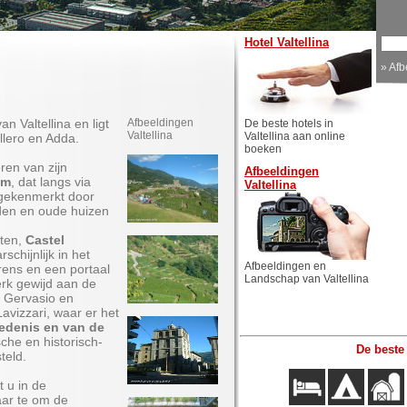
Hotel Valtellina
»
Afb
an Valtellina en ligt
Afbeeldingen
De beste hotels in
Valtellina
Valtellina aan online
llero en Adda.
boeken
ren van zijn
Afbeeldingen
um
, dat langs via
Valtellina
t gekenmerkt door
eden en oude huizen
ten,
Castel
schijnlijk in het
Afbeeldingen en
rens en een portaal
Landschap van Valtellina
rk gewijd aan de
, Gervasio en
Lavizzari, waar er het
edenis en van de
che en historisch-
De beste
teld.
 u in de
ar te om de