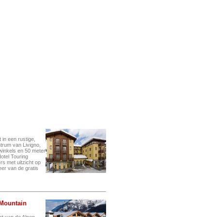
t in een rustige,
ntrum van Livigno,
 winkels en 50 meter
Hotel Touring
s met uitzicht op
eer van de gratis
 Mountain