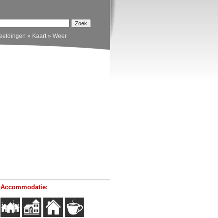
eeldingen
»
Kaart
»
Weer
 Accommodatie: