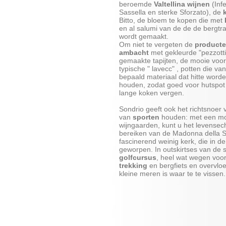
beroemde
Valtellina wijnen
(Inf
Sassella en sterke Sforzato), de
Bitto, de bloem te kopen die met
en al salumi van de de de bergtra
wordt gemaakt.
Om niet te vergeten de
producte
ambacht
met gekleurde "pezzotti
gemaakte tapijten, de mooie voor
typische " lavecc" , potten die v
bepaald materiaal dat hitte worde
houden, zodat goed voor hutspot 
lange koken vergen.
Sondrio geeft ook het richtsnoer 
van
sporten
houden: met een mo
wijngaarden, kunt u het levensec
bereiken van de Madonna della S
fascinerend weinig kerk, die in d
geworpen. In outskirtses van de 
golfcursus
, heel wat wegen voo
trekking
en bergfiets en overvloe
kleine meren is waar te te vissen.