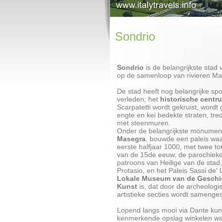
Sondrio
Sondrio
is de belangrijkste stad v
op de samenloop van rivieren Ma
De stad heeft nog belangrijke spo
verleden; het
historische centr
Scarpatetti wordt gekruist, word
engte en kei bedekte straten, tr
met steenmuren.
Onder de belangrijkste monumen
Masegra
, bouwde een paleis waar
eerste halfjaar 1000, met twee to
van de 15de eeuw, de parochieke
patroons van Heilige van de stad
Protasio, en het Paleis Sassi de' 
Lokale Museum van de Geschi
Kunst
is, dat door de archeologis
artistieke secties wordt samenges
Lopend langs mooi via Dante kunt
kenmerkende opslag winkelen wa