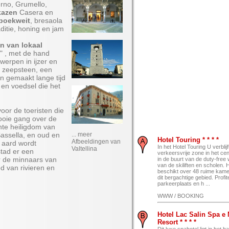
erno, Grumello,
kazen
Casera en
boekweit
, bresaola
ditie, honing en jam
n van lokaal
" , met de hand
werpen in ijzer en
an zeepsteen, een
n gemaakt lange tijd
en voedsel die het
voor de toeristen die
oie gang over de
hte heiligdom van
assella, en oud en
... meer
Hotel Touring * * * *
Afbeeldingen van
e aard wordt
In het Hotel Touring U verblijf
Valtellina
stad er een
verkeersvrije zone in het ce
r de minnaars van
in de buurt van de duty-free
van de skiliften en scholen. 
d van rivieren en
beschikt over 48 ruime kamer
dit bergachtige gebied. Profit
parkeerplaats en h ...
WWW / BOOKING
Hotel Lac Salin Spa e
Resort * * * *