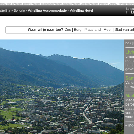
tellina, tours in Valtellina, toerisme Valtellina, booking hotel Valtellina, huurauto Valtellina, vlieg aan Valtellina, Incoming Valtellina, Huwelijk Valtellin
lang
altellina
»
Sondrio
-
Valtellina Accommodatie
-
Valtellina Hotel
IT
E
Waar wil je naar toe?
Zee
|
Berg
|
Platteland
|
Meer
|
Stad van art
beki
Liv
Livig
noord
Lomba
geves
Sant
Valfu
en wa
Mad
Made
beroe
plaat
verre
word 
« ind