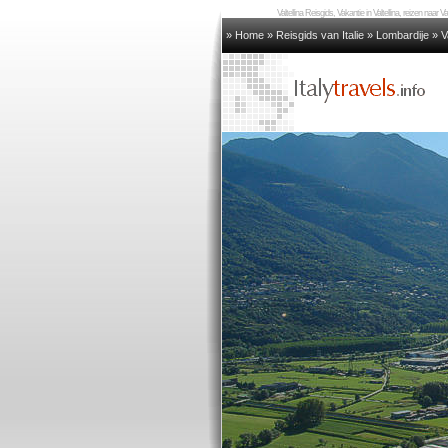
Valtellina Reisgids, Vakantie in Valtellina, reizen naar Val
» Home
»
Reisgids van Italie
»
Lombardije
»
V