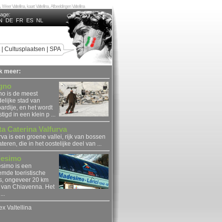
a, Weer Valtellina, kaart Valtellina, Afbeeldingen Valtellina
uage:
N
DE
FR
ES
NL
|
Cultusplaatsen
|
SPA
jk meer:
igno
no is de meest
elijke stad van
rdije, en het wordt
tigd in een klein p ...
a Caterina Valfurva
rva is een groene vallei, rijk van bossen
teren, die in het oostelijke deel van ...
esimo
simo is een
mde toeristische
s, ongeveer 20 km
 van Chiavenna. Het
...
ex Valtellina