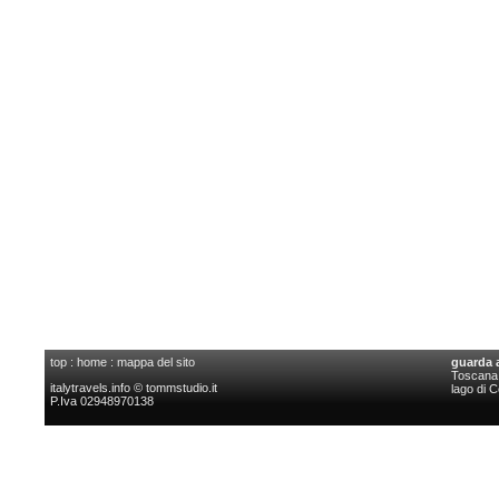
top
:
home
:
mappa del sito
guarda 
Toscana l
italytravels.info © tommstudio.it
lago di 
P.Iva 02948970138