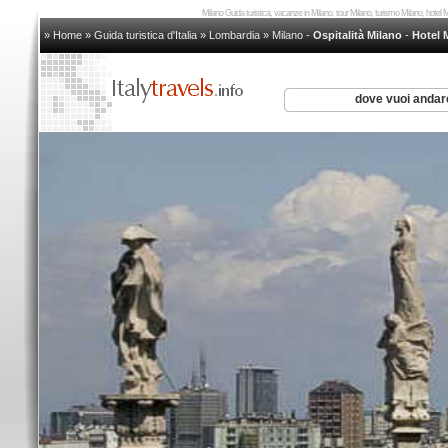
Milano Guida turistica, vacanze in Milano, tour Milano, turismo Milano, hotel
» Home
»
Guida turistica d'Italia
»
Lombardia
»
Milano
-
Ospitalità Milano
-
Hotel 
dove vuoi anda