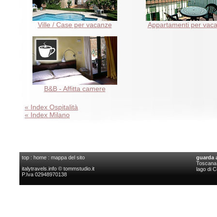
Ville / Case per vacanze
Appartamenti per vac
B&B - Affitta camere
« Index Ospitalità
« Index Milano
top
:
home
:
mappa del sito
guarda 
Toscana l
italytravels.info © tommstudio.it
lago di 
P.Iva 02948970138