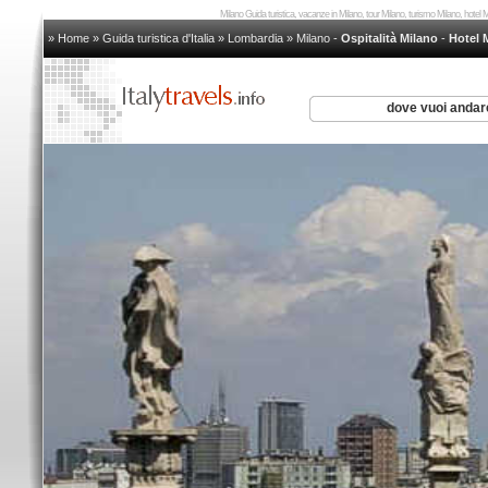
Milano Guida turistica, vacanze in Milano, tour Milano, turismo Milano, hotel
» Home
»
Guida turistica d'Italia
»
Lombardia
»
Milano
-
Ospitalità Milano
-
Hotel 
dove vuoi anda