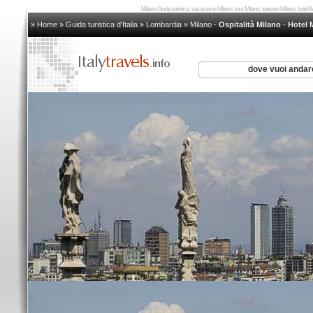
Milano Guida turistica, vacanze in Milano, tour Milano, turismo Milano, hotel
» Home
»
Guida turistica d'Italia
»
Lombardia
»
Milano
-
Ospitalità Milano
-
Hotel 
dove vuoi anda