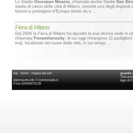
Lo Stadio
Giuseppe Meazza
, chiamato anche Stadio
San Sir
stadio di calcio della città di Milano, nonché uno degli impianti ca
famosi e prestigiosi d'Europa (tanto da e ...
Fiera di Milano
Dal 2006 la Fiera di Milano ha lasciato la sua storica sede in cit
chiamata
Fieramilanocity
, di cui oggi rimangono 11 padiglion
mq), localizzati nel cuore della città, in cui vengo ...
top
:
home
:
mappa del sito
guarda 
Toscana l
italytravels.info © tommstudio.it
lago di 
P.Iva 02948970138