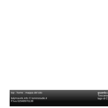
top
:
home
:
mappa del sito
guarda 
Toscana l
italytravels.info © tommstudio.it
lago di 
P.Iva 02948970138