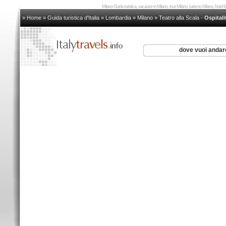
Milano Guida turistica, vacanze in Milano, tour Milano, turismo Milano, hotel
» Home
»
Guida turistica d'Italia
»
Lombardia
»
Milano
»
Teatro alla Scala
-
Ospitali
dove vuoi anda