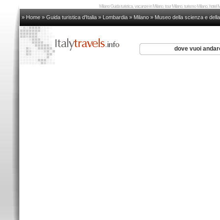
Milano Guida turistica, vacanze in Milano, tour Milano, turismo Milano, hotel
» Home
»
Guida turistica d'Italia
»
Lombardia
»
Milano
»
Museo della scienza e della
dove vuoi anda