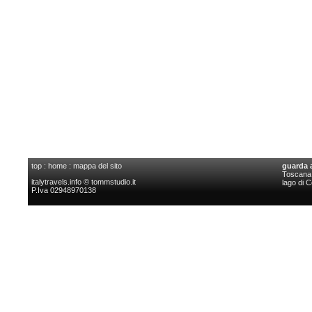
top
:
home
:
mappa del sito
guarda 
Toscana l
italytravels.info © tommstudio.it
lago di 
P.Iva 02948970138