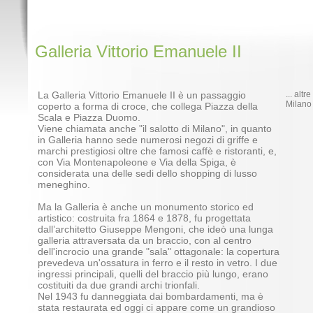
Galleria Vittorio Emanuele II
La Galleria Vittorio Emanuele II è un passaggio
... alt
Milano
coperto a forma di croce, che collega Piazza della
Scala e Piazza Duomo.
Viene chiamata anche "il salotto di Milano", in quanto
in Galleria hanno sede numerosi negozi di griffe e
marchi prestigiosi oltre che famosi caffè e ristoranti, e,
con Via Montenapoleone e Via della Spiga, è
considerata una delle sedi dello shopping di lusso
meneghino.
Ma la Galleria è anche un monumento storico ed
artistico: costruita fra 1864 e 1878, fu progettata
dall’architetto Giuseppe Mengoni, che ideò una lunga
galleria attraversata da un braccio, con al centro
dell'incrocio una grande "sala" ottagonale: la copertura
prevedeva un'ossatura in ferro e il resto in vetro. I due
ingressi principali, quelli del braccio più lungo, erano
costituiti da due grandi archi trionfali.
Nel 1943 fu danneggiata dai bombardamenti, ma è
stata restaurata ed oggi ci appare come un grandioso