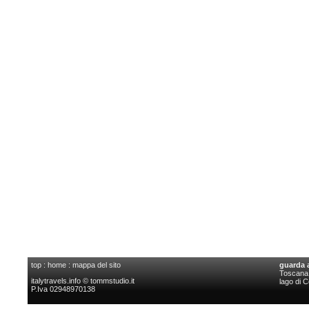
top
:
home
:
mappa del sito
guarda 
Toscana l
italytravels.info © tommstudio.it
lago di 
P.Iva 02948970138