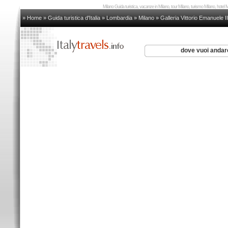
Milano Guida turistica, vacanze in Milano, tour Milano, turismo Milano, hotel
» Home
»
Guida turistica d'Italia
»
Lombardia
»
Milano
»
Galleria Vittorio Emanuele II
dove vuoi anda