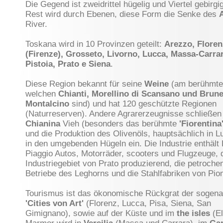
Die Gegend ist zweidrittel hügelig und Viertel gebirgi
Rest wird durch Ebenen, diese Form die Senke des
River.
Toskana wird in 10 Provinzen geteilt:
Arezzo, Floren
(Firenze), Grosseto, Livorno, Lucca, Massa-Carrar
Pistoia, Prato e Siena
.
Diese Region bekannt für seine
Weine
(am berühmte
welchen
Chianti, Morellino di Scansano und Brune
Montalcino
sind) und hat 120 geschützte Regionen
(Naturreserven). Andere Agrarerzeugnisse schließen
Chianina
Vieh (besonders das berühmte
'Fiorentina
und die Produktion des Olivenöls, hauptsächlich in 
in den umgebenden Hügeln ein. Die Industrie enthält 
Piaggio Autos, Motorräder, scooters und Flugzeuge, d
Industriegebiet von Prato produzierend, die petroch
Betriebe des Leghorns und die Stahlfabriken von Pio
Tourismus ist das ökonomische Rückgrat der sogen
'Cities von Art'
(Florenz, Lucca, Pisa, Siena, San
Gimignano), sowie auf der Küste und im
the isles
(El