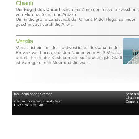
Chianti
Die
Hügel des Chianti
sind eine Zone der Toskana zwischen 
von Florenz, Siena und Arezzo.
Um in die grüne Landschaft der Chianti Mittel Hügel zu finden
geschmiedet durch die Anw ...
Versilia
Versilia ist ein Teil der nordwestlichen Toskana, in der
Provinz von Lucca, das den Namen vom Fluß Versilia
erhält. Berühmter Küstebereich, seine wichtigste Stadt
ist Viareggio. Sein Meer und die wu ...
top
:
homepage
:
Sitemap
Sehen m
Ulraub i
italytravels.info © tommstudio.it
Comer s
P.Iva 02948970138