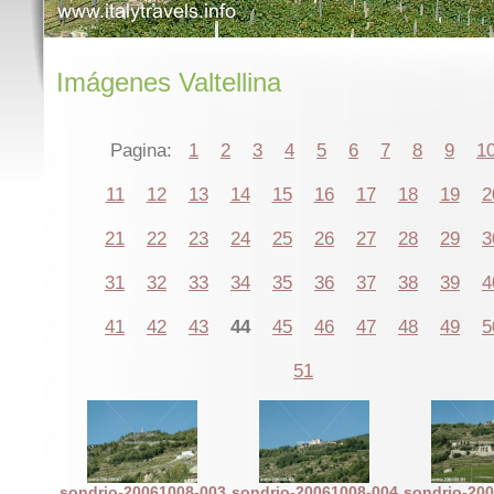
Imágenes Valtellina
Pagina:
1
2
3
4
5
6
7
8
9
1
11
12
13
14
15
16
17
18
19
2
21
22
23
24
25
26
27
28
29
3
31
32
33
34
35
36
37
38
39
4
41
42
43
44
45
46
47
48
49
5
51
sondrio-20061008-003
sondrio-20061008-004
sondrio-20