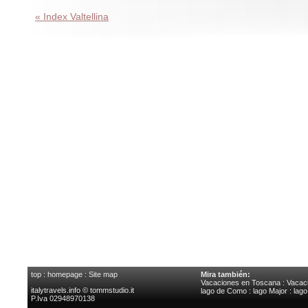
« Index Valtellina
top
:
homepage
:
Site map
Mira también:
Vacaciones en Toscana
:
Vacaci
italytravels.info © tommstudio.it
lago de Como
:
lago Major
:
lag
P.Iva 02948970138