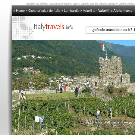
Valtellina Guía turística, Vacaciones en Valtellina, Viajes a Valtellina, tours por Valtellina, turismo en Valtellina, hotel
» Home
»
Guía turística de Italia
»
Lombardia
»
Valtellina
-
Valtellina Alojamiento
¿dónde usted desea ir?