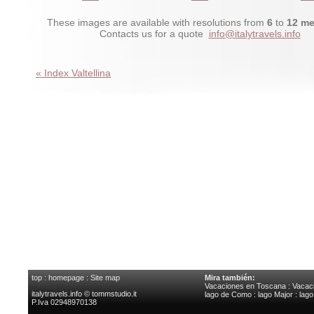
These images are available with resolutions from
6
to
12 me
Contacts us for a quote
info@italytravels.info
« Index Valtellina
top
:
homepage
:
Site map
Mira también:
Vacaciones en Toscana
:
Vacaci
italytravels.info © tommstudio.it
lago de Como
:
lago Major
:
lag
P.Iva 02948970138