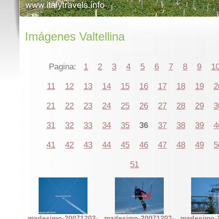
Imágenes Valtellina
Pagina:
1
2
3
4
5
6
7
8
9
1
11
12
13
14
15
16
17
18
19
2
21
22
23
24
25
26
27
28
29
3
31
32
33
34
35
36
37
38
39
4
41
42
43
44
45
46
47
48
49
5
51
madesimo-20071202-
madesimo-20071202-
madesimo-