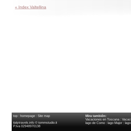
« Index Valtellina
top
:
homepage
:
Site map
Mira también:
Vacaciones en Toscana
:
Vacaci
italytravels.info © tommstudio.it
lago de Como
:
lago Major
:
lag
P.Iva 02948970138