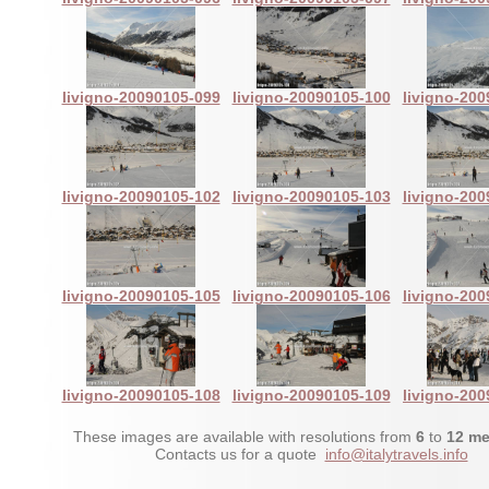
livigno-20090105-099
livigno-20090105-100
livigno-20
livigno-20090105-102
livigno-20090105-103
livigno-20
livigno-20090105-105
livigno-20090105-106
livigno-20
livigno-20090105-108
livigno-20090105-109
livigno-20
These images are available with resolutions from
6
to
12 me
Contacts us for a quote
info@italytravels.info