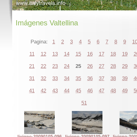
Imágenes Valtellina
Pagina:
1
2
3
4
5
6
7
8
9
1
11
12
13
14
15
16
17
18
19
2
21
22
23
24
25
26
27
28
29
3
31
32
33
34
35
36
37
38
39
4
41
42
43
44
45
46
47
48
49
5
51
livigno-20090105-096
livigno-20090105-097
livigno-20