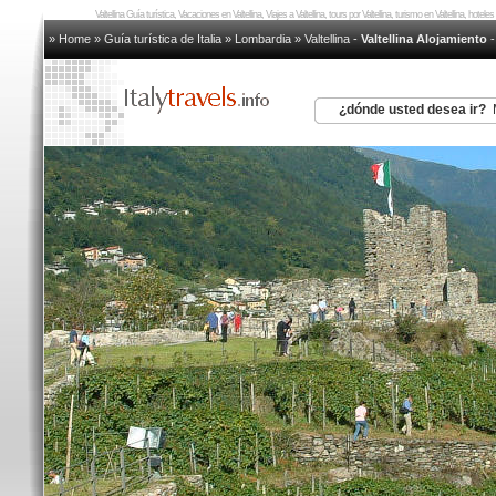
Valtellina Guía turística, Vacaciones en Valtellina, Viajes a Valtellina, tours por Valtellina, turismo en Valtellina, hotel
» Home
»
Guía turística de Italia
»
Lombardia
»
Valtellina
-
Valtellina Alojamiento
¿dónde usted desea ir?