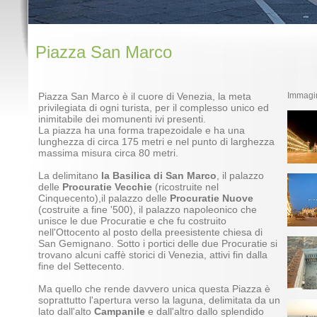
Piazza San Marco
Piazza San Marco è il cuore di Venezia, la meta
Immagi
privilegiata di ogni turista, per il complesso unico ed
inimitabile dei momunenti ivi presenti.
La piazza ha una forma trapezoidale e ha una
lunghezza di circa 175 metri e nel punto di larghezza
massima misura circa 80 metri.
La delimitano
la Basilica di San Marco
, il palazzo
delle
Procuratie Vecchie
(ricostruite nel
Cinquecento),il palazzo delle
Procuratie Nuove
(costruite a fine '500), il palazzo napoleonico che
unisce le due Procuratie e che fu costruito
nell'Ottocento al posto della preesistente chiesa di
San Gemignano. Sotto i portici delle due Procuratie si
trovano alcuni caffè storici di Venezia, attivi fin dalla
fine del Settecento.
Ma quello che rende davvero unica questa Piazza è
soprattutto l'apertura verso la laguna, delimitata da un
lato dall'alto
Campanile
e dall'altro dallo splendido