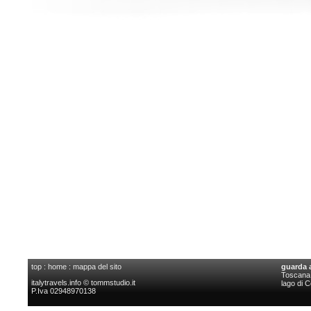
top
:
home
:
mappa del sito
guarda 
Toscana l
italytravels.info © tommstudio.it
lago di 
P.Iva 02948970138