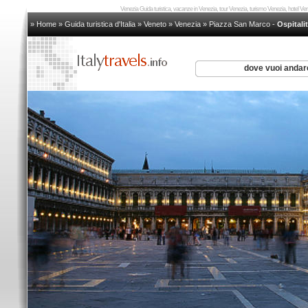
Venezia Guida turistica, vacanze in Venezia, tour Venezia, turismo Venezia, hotel V
» Home
»
Guida turistica d'Italia
»
Veneto
»
Venezia
»
Piazza San Marco
-
Ospitali
dove vuoi anda