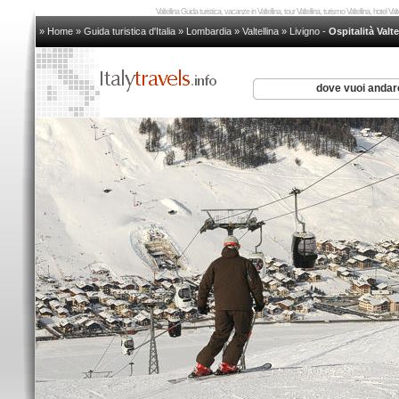
Valtellina Guida turistica, vacanze in Valtellina, tour Valtellina, turismo Valtellina, hotel Val
» Home
»
Guida turistica d'Italia
»
Lombardia
»
Valtellina
»
Livigno
-
Ospitalità Valte
dove vuoi anda