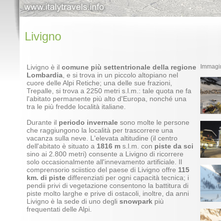
Livigno
Livigno è il
comune più settentrionale della regione
Immagin
Lombardia
, e si trova in un piccolo altopiano nel
cuore delle Alpi Retiche; una delle sue frazioni,
Trepalle, si trova a 2250 metri s.l.m.: tale quota ne fa
l'abitato permanente più alto d'Europa, nonché una
tra le più fredde località italiane.
Durante il
periodo invernale
sono molte le persone
che raggiungono la località per trascorrere una
vacanza sulla neve. L'elevata altitudine (il centro
dell'abitato è situato a
1816 m
s.l.m. con
piste da sci
sino ai 2.800 metri) consente a Livigno di ricorrere
solo occasionalmente all'innevamento artificiale. Il
comprensorio sciistico del paese di Livigno offre
115
km. di piste
differenziati per ogni capacità tecnica; i
pendii privi di vegetazione consentono la battitura di
piste molto larghe e prive di ostacoli, inoltre, da anni
Livigno è la sede di uno degli
snowpark
più
frequentati delle Alpi.