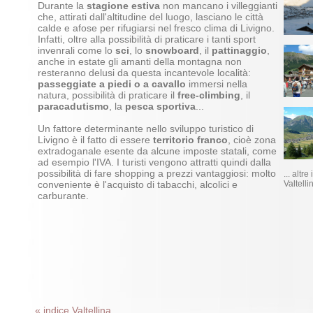
Durante la
stagione estiva
non mancano i villeggianti
che, attirati dall'altitudine del luogo, lasciano le città
calde e afose per rifugiarsi nel fresco clima di Livigno.
Infatti, oltre alla possibilità di praticare i tanti sport
invenrali come lo
sci
, lo
snowboard
, il
pattinaggio
,
anche in estate gli amanti della montagna non
resteranno delusi da questa incantevole località:
passeggiate a piedi o a cavallo
immersi nella
natura, possibilità di praticare il
free-climbing
, il
paracadutismo
, la
pesca sportiva
...
Un fattore determinante nello sviluppo turistico di
Livigno è il fatto di essere
territorio franco
, cioè zona
extradoganale esente da alcune imposte statali, come
ad esempio l'IVA. I turisti vengono attratti quindi dalla
possibilità di fare shopping a prezzi vantaggiosi: molto
... altr
conveniente è l'acquisto di tabacchi, alcolici e
Valtelli
carburante.
« indice Valtellina