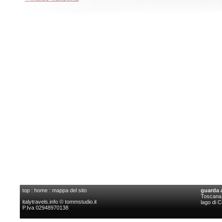
top
:
home
:
mappa del sito
guarda 
Toscana l
italytravels.info © tommstudio.it
lago di 
P.Iva 02948970138