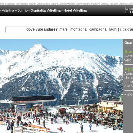
nze in Valtellina, tour Valtellina, turismo Valtellina, hotel Valtellina, alberghi Valtellina, volare Valtellina, Incoming Valtellina, Sposarsi Valtellina, Mete
lang
»
Valtellina
»
Bormio
-
Ospitalità Valtellina
-
Hotel Valtellina
IT
E
dove vuoi andare?
mare
|
montagna
|
campagna
|
laghi
|
città d'a
Guar
Sant
A est
verdi
Apr
Apric
che s
passo
e la V
« ind