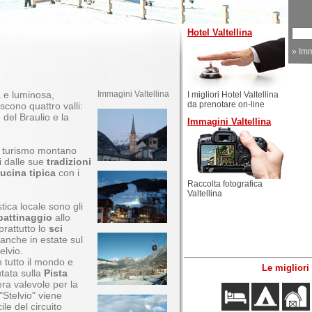
Hotel Valtellina
»
Imm
 e luminosa,
Immagini Valtellina
I migliori Hotel Valtellina
da prenotare on-line
scono quattro valli:
e del Braulio e la
Immagini Valtellina
l turismo montano
ti dalle sue
tradizioni
ucina tipica
con i
Raccolta fotografica
Valtellina
stica locale sono gli
pattinaggio
allo
prattutto lo
sci
 anche in estate sul
elvio.
 tutto il mondo e
Le migliori 
tata sulla
Pista
ra valevole per la
"Stelvio" viene
ile del circuito