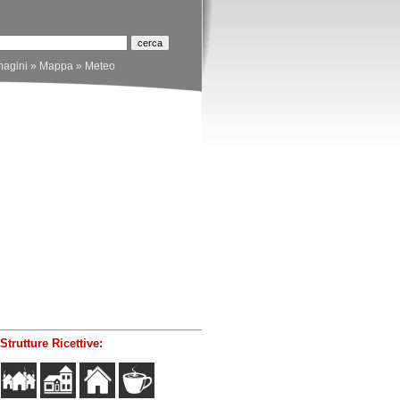
agini
»
Mappa
»
Meteo
Strutture Ricettive: