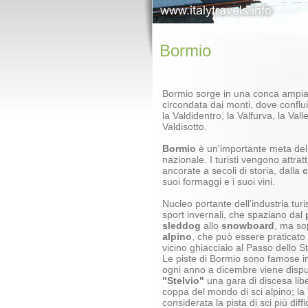
Bormio
Bormio sorge in una conca ampia
circondata dai monti, dove conflui
la Valdidentro, la Valfurva, la Vall
Valdisotto.
Bormio
è un'importante meta de
nazionale. I turisti vengono attrat
ancorate a secoli di storia, dalla
c
suoi formaggi e i suoi vini.
Nucleo portante dell'industria turi
sport invernali, che spaziano dal
sleddog
allo
snowboard
, ma so
alpino
, che può essere praticato
vicino ghiacciaio al Passo dello St
Le piste di Bormio sono famose in
ogni anno a dicembre viene dispu
"Stelvio"
una gara di discesa libe
coppa del mondo di sci alpino; la 
considerata la pista di sci più diffic