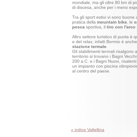
mondiale, ma gli oltre 80 km di pi
di discesa, anche per i meno espe
Tra gli sport estivi vi sono buone 
pratica della
mountain bike
, le
s
pesca
sportiva, il
tiro con l'arco
Altro settore turistico di punta è 
e del relax; infatti Bormio è anc
stazione termale
.
Gli stabilimenti termali risalgono
territorio si trovano i Bagni Vecch
200 a.C. e i Bagni Nuovi, risalenti
un impianto con piscina olimpioni
al centro del paese.
« indice Valtellina