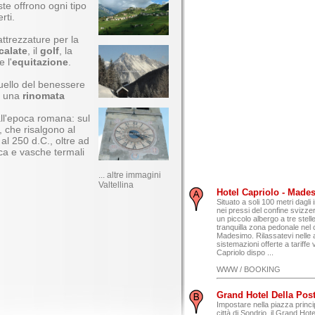
ste offrono ogni tipo
rti.
attrezzature per la
calate
, il
golf
, la
e l'
equitazione
.
quello del benessere
he una
rinomata
 all'epoca romana: sul
i, che risalgono al
 al 250 d.C., oltre ad
ca e vasche termali
... altre immagini
Valtellina
Hotel Capriolo - Mades
Situato a soli 100 metri dagli i
nei pressi del confine svizzer
un piccolo albergo a tre stell
tranquilla zona pedonale nel 
Madesimo. Rilassatevi nelle a
sistemazioni offerte a tariffe
Capriolo dispo ...
WWW / BOOKING
Grand Hotel Della Posta
Impostare nella piazza princi
città di Sondrio, il Grand Hot