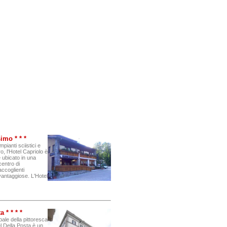
imo * * *
mpianti sciistici e
o, l'Hotel Capriolo è
e ubicato in una
centro di
ccoglienti
 vantaggiose. L'Hotel
 * * * *
pale della pittoresca
el Della Posta è un