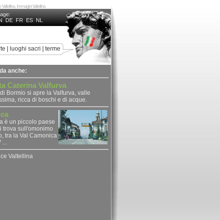
o Valtellina, Immagini Valtellina
uage:
N
DE
FR
ES
NL
rte
|
luoghi sacri
|
terme
da anche:
a Caterina Valfurva
 di Bormio si apre la Valfurva, valle
ssima, ricca di boschi e di acque.
ica
a è un piccolo paese
i trova sull'omonimo
, tra la Val Camonica
 ...
ice Valtellina