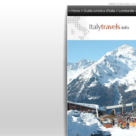
Valtellina Guida turistica, vaca
» Home
»
Guida turistica d'Italia
»
Lombardia