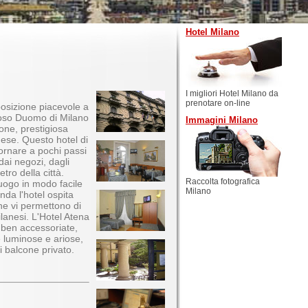
Hotel Milano
I migliori Hotel Milano da
prenotare on-line
osizione piacevole a
amoso Duomo di Milano
Immagini Milano
one, prestigiosa
ese. Questo hotel di
iornare a pochi passi
ai negozi, dagli
tro della città.
Raccolta fotografica
 luogo in modo facile
Milano
nda l'hotel ospita
che vi permettono di
ilanesi. L'Hotel Atena
 ben accessoriate,
e luminose e ariose,
i balcone privato.