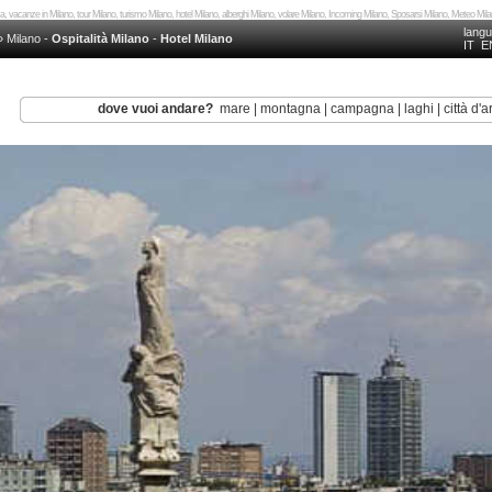
ca, vacanze in Milano, tour Milano, turismo Milano, hotel Milano, alberghi Milano, volare Milano, Incoming Milano, Sposarsi Milano, Meteo Mi
lang
»
Milano
-
Ospitalità Milano
-
Hotel Milano
IT
E
dove vuoi andare?
mare
|
montagna
|
campagna
|
laghi
|
città d'a