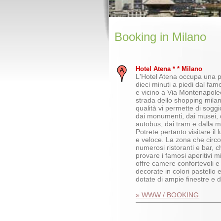
Booking in Milano
Hotel Atena * * Milano
L'Hotel Atena occupa una p
dieci minuti a piedi dal f
e vicino a Via Montenapole
strada dello shopping milan
qualità vi permette di sogg
dai monumenti, dai musei, d
autobus, dai tram e dalla me
Potrete pertanto visitare il
e veloce. La zona che circo
numerosi ristoranti e bar, 
provare i famosi aperitivi m
offre camere confortevoli e
decorate in colori pastello 
dotate di ampie finestre e d
» WWW / BOOKING