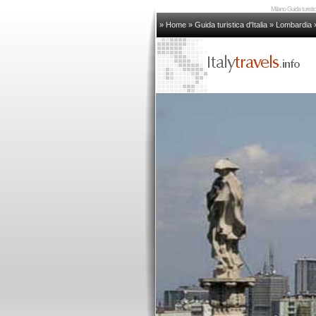
Milano Guida turisti
» Home
»
Guida turistica d'Italia
»
Lombardia