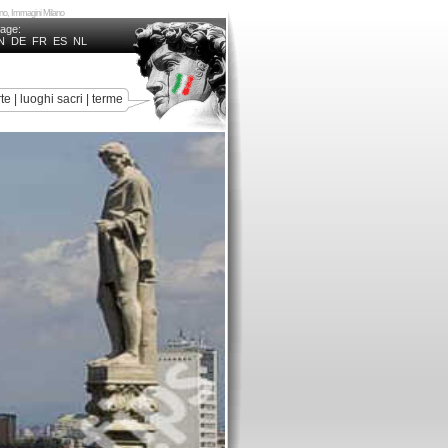
lano, Immagini Milano
uage:
N
DE
FR
ES
NL
rte
|
luoghi sacri
|
terme