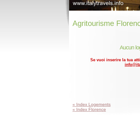
Agritourisme Floren
Aucun lo
Se vuoi inserire la tua att
info@ita
« Index Logements
« Index Florence