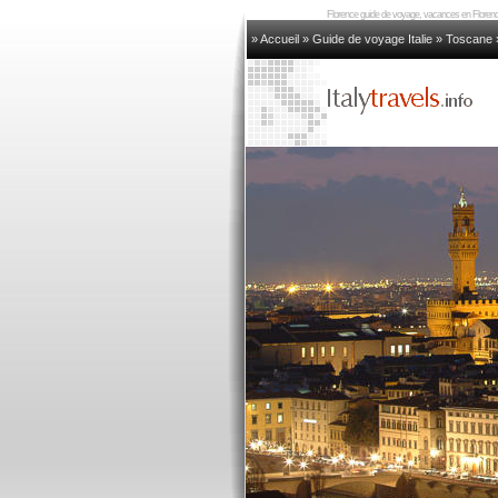
Florence guide de voyage, vacances en Florence
» Accueil
»
Guide de voyage Italie
»
Toscane