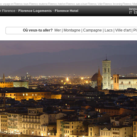
, voyage en Florence, tours Florence, tourisme Florence, hotel en Florence, auto a louer Florence, Voler Florence, Incoming Florence, Ma
lang
»
Florence
-
Florence Logements
-
Florence Hotel
IT
E
Où veux-tu aller?
Mer
|
Montagne
|
Campagne
|
Lacs
|
Ville d'art
|
Pl