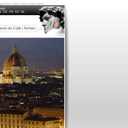
riage Florence, Météo Florence, Images Florence
uage:
N
DE
FR
ES
NL
aces de Culte
|
Termes