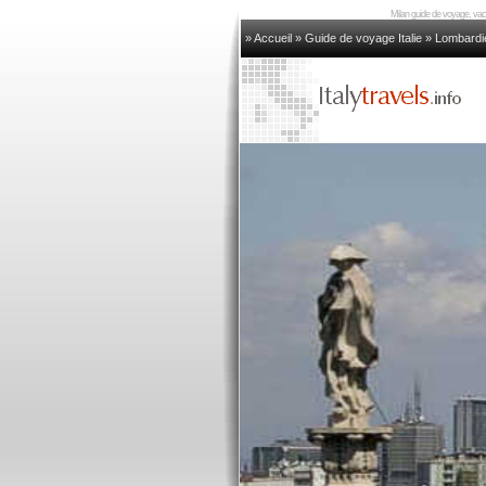
Milan guide de voyage, vaca
» Accueil
»
Guide de voyage Italie
»
Lombardi