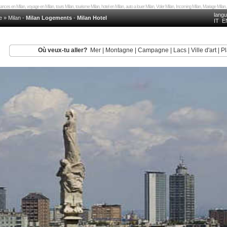
nces en Milan, voyage en Milan, tours Milan, tourisme Milan, hotel en Milan, auto a louer Milan, Voler Milan, Incoming Milan, Mariage Mila
lang
e
»
Milan
-
Milan Logements
-
Milan Hotel
IT
E
Où veux-tu aller?
Mer
|
Montagne
|
Campagne
|
Lacs
|
Ville d'art
|
Pl