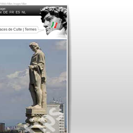
n, Météo Milan, Images Milan
uage:
N
DE
FR
ES
NL
aces de Culte
|
Termes