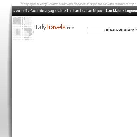
Lac-Majeur guide de voyage, vacances en Lac-Majeur, voyage en Lac-Majeur, tours Lac-Majeur, tourisme Lac-Majeur, h
» Accueil
»
Guide de voyage Italie
»
Lombardie
»
Lac-Majeur
-
Lac-Majeur Logem
Où veux-tu aller?