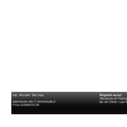
top
:
Accueil
:
Site map
Regarde aussi:
Vacances en Tosca
italytravels.info © tommstudio.it
lac de Côme
:
Lac 
P.Iva 02948970138