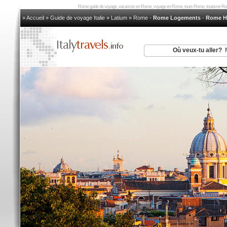
Rome guide de voyage, vacances en Rome, voyage en Rome, tours Rome, tourisme Ro
» Accueil
»
Guide de voyage Italie
»
Latium
»
Rome
-
Rome Logements
-
Rome H
Où veux-tu aller?