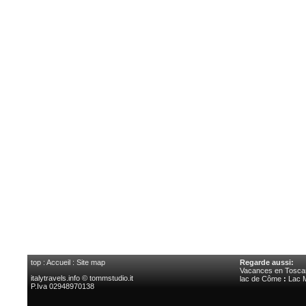
top
:
Accueil
:
Site map
Regarde aussi:
Vacances en Tosca
italytravels.info © tommstudio.it
lac de Côme
:
Lac 
P.Iva 02948970138