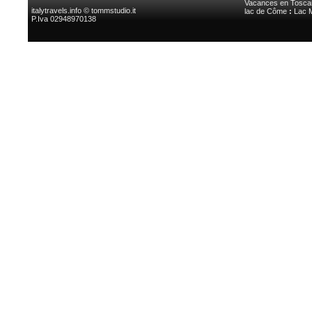
Vacances en Tosca
italytravels.info © tommstudio.it
lac de Côme
:
Lac 
P.Iva 02948970138