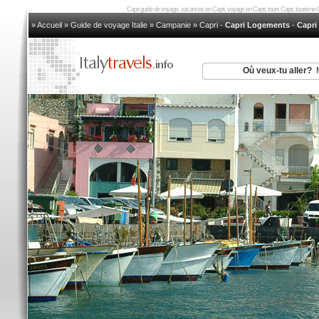
Capri guide de voyage, vacances en Capri, voyage en Capri, tours Capri, tourisme Ca
» Accueil
»
Guide de voyage Italie
»
Campanie
»
Capri
-
Capri Logements
-
Capri
Où veux-tu aller?