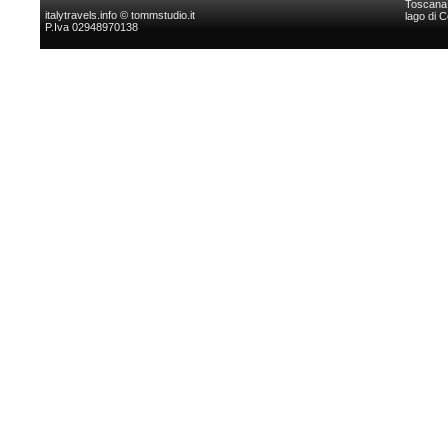
Toscana l
italytravels.info © tommstudio.it
lago di 
P.Iva 02948970138