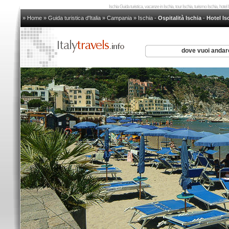
Ischia Guida turistica, vacanze in Ischia, tour Ischia, turismo Ischia, hote
» Home
»
Guida turistica d'Italia
»
Campania
»
Ischia
-
Ospitalità Ischia
-
Hotel Is
dove vuoi anda