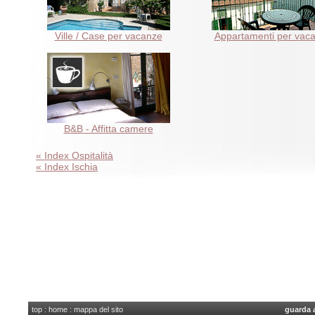
Ville / Case per vacanze
Appartamenti per vac
B&B - Affitta camere
« Index Ospitalità
« Index Ischia
top
:
home
:
mappa del sito
guarda 