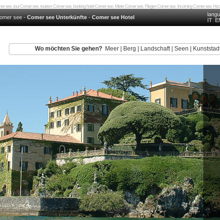
mer see, tour Comer see, tourism Comer see, booking hotel Comer see, Miete Comer see, Fliegen Comer see, Incoming Comer see, H
lang
omer see
-
Comer see Unterkünfte
-
Comer see Hotel
IT
E
Wo möchten Sie gehen?
Meer
|
Berg
|
Landschaft
|
Seen
|
Kunststad