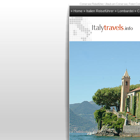
Comer see Reiseführer, Ulraub am Comer see, Ferien Co
» Home
»
Italien Reiseführer
»
Lombardei
»
C