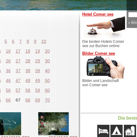
Hotel Comer see
»
Bil
5
6
7
8
9
10
Die besten Hotels Comer
see zur Buchen online
5
16
17
18
19
20
Bilder Comer see
5
26
27
28
29
30
5
36
37
38
39
40
5
46
47
48
49
50
Bilder und Landschaft
von Comer see
5
56
57
58
59
60
5
66
67
68
69
70
Die best