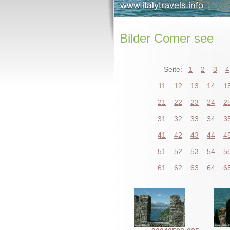
Bilder Comer see
Seite:
1
2
3
4
11
12
13
14
1
21
22
23
24
2
31
32
33
34
3
41
42
43
44
4
51
52
53
54
5
61
62
63
64
6