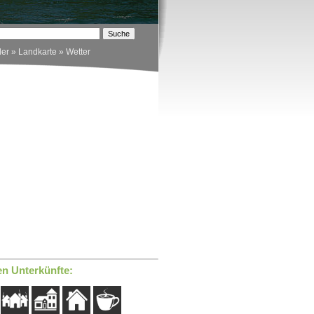
der
»
Landkarte
»
Wetter
en Unterkünfte: