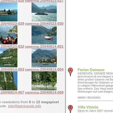
-20040523-026
varenna-20040523-027
-20040523-029
varenna-20040523-030
-20040523-032
varenna-20040814-001
-20040814-003
varenna-20040814-004
Ferien Domaso
GEDIEGEN, GERADE RENO
geschmackvoll und elegant ei
eines großen Gartens mit B
Einrichtungen für Solarium u
in ruhigem Villenviertel gele
See entfernt. Das Haus best
Wohnungen auf zwei Etagen, 
-20040814-007
varenna-20040814-008
WWW / BOOKING
h resolutions from
6
to
12 megapixel
.
quote
info@italytravels.info
Villa Vinicia
Diese im Jahre 2007 renovier