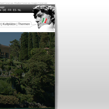
ochzeit Comer see, Weather Comer see, Images Comer see
uage:
N
DE
FR
ES
NL
t
|
Kultplätze
|
Thermen