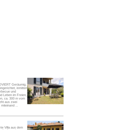
VIERT Geräumig,
ngerichtet, inmitten
arbecue und
nd Leben im Freien,
gen, ca. 300 m vom
eht aus zwei
miteinand ...
te Villa aus dem