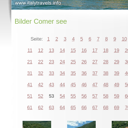
Bilder Comer see
Seite:
1
2
3
4
5
6
7
8
9
10
11
12
13
14
15
16
17
18
19
2
21
22
23
24
25
26
27
28
29
3
31
32
33
34
35
36
37
38
39
4
41
42
43
44
45
46
47
48
49
5
51
52
53
54
55
56
57
58
59
6
61
62
63
64
65
66
67
68
69
7