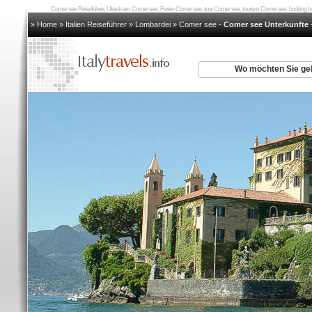
Comer see Reiseführer, Ulraub am Comer see, Ferien Comer see, tour Comer see, tourism Comer see, booking
» Home
»
Italien Reiseführer
»
Lombardei
»
Comer see
-
Comer see Unterkünfte
Wo möchten Sie g