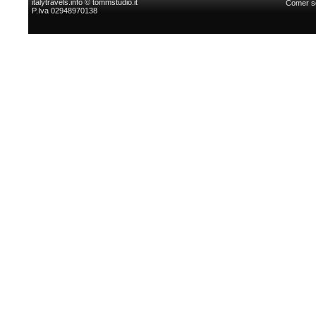
italytravels.info © tommstudio.it
Comer s
P.Iva 02948970138