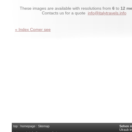
These images are available with resolutions from
6
to
12 me
Contacts us for a quote
info@italytravels.info
« Index Comer see
top
:
homepage
:
Sitemap
Sehen m
Ulraub i