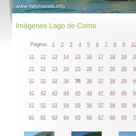
Imágenes Lago de Como
Pagina:
1
2
3
4
5
6
7
8
9
1
11
12
13
14
15
16
17
18
19
2
21
22
23
24
25
26
27
28
29
3
31
32
33
34
35
36
37
38
39
4
41
42
43
44
45
46
47
48
49
5
51
52
53
54
55
56
57
58
59
6
61
62
63
64
65
66
67
68
69
7