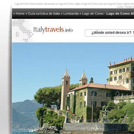
Lago de Como Guía turística, Vacaciones en Lago de Como, Viajes a Lago de Como, tours por Lago de Como, turismo e
Como, Tiempo e
» Home
»
Guía turística de Italia
»
Lombardia
»
Lago de Como
-
Lago de Como Al
¿dónde usted desea ir?