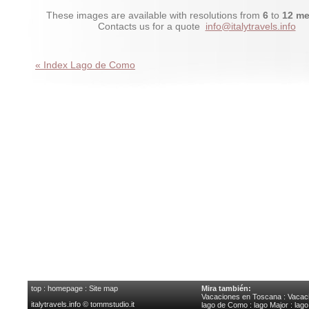
These images are available with resolutions from
6
to
12 me
Contacts us for a quote
info@italytravels.info
« Index Lago de Como
top
:
homepage
:
Site map
Mira también:
Vacaciones en Toscana
:
Vacaci
italytravels.info © tommstudio.it
lago de Como
:
lago Major
:
lag