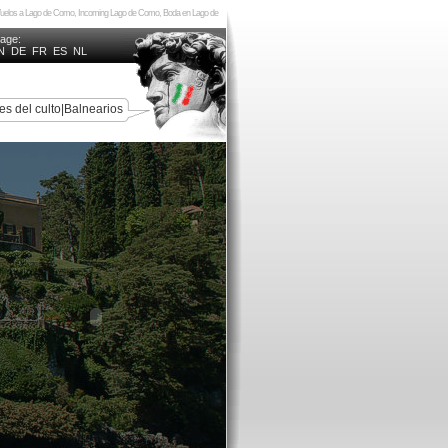
 Vuelos a Lago de Como, Incoming Lago de Como, Boda en Lago de
uage:
N
DE
FR
ES
NL
es del culto
|
Balnearios