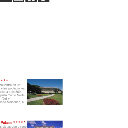
* * *
ncuentra en un
tre las poblaciones
bio, a solo 800
topista Como Norte.
 fácil y
lano Malpensa, al
alace * * * * *
s vistas que ofrece