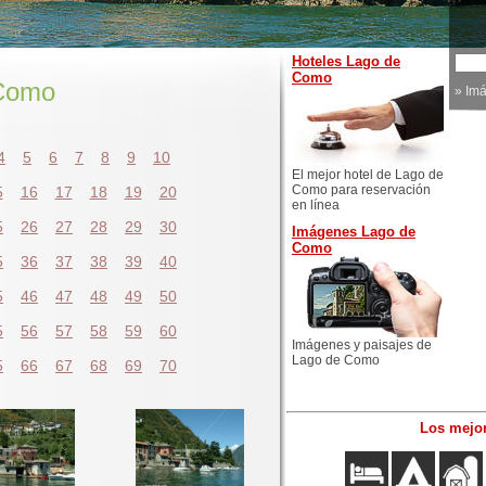
Hoteles Lago de
Como
 Como
»
Im
4
5
6
7
8
9
10
El mejor hotel de Lago de
Como para reservación
5
16
17
18
19
20
en línea
5
26
27
28
29
30
Imágenes Lago de
Como
5
36
37
38
39
40
5
46
47
48
49
50
5
56
57
58
59
60
Imágenes y paisajes de
Lago de Como
5
66
67
68
69
70
Los mejor