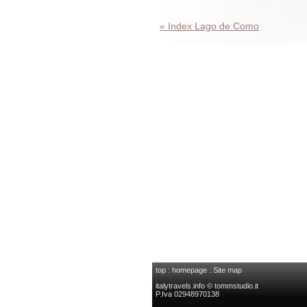
« Index Lago de Como
top
:
homepage
:
Site map
italytravels.info © tommstudio.it
P.Iva 02948970138