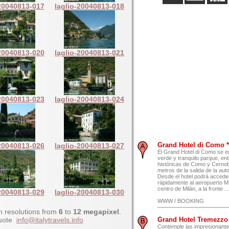
-20040813-017
laglio-20040813-018
-20040813-020
laglio-20040813-021
-20040813-023
laglio-20040813-024
Grand Hotel di Como * 
-20040813-026
laglio-20040813-027
El Grand Hotel di Como se e
verde y tranquilo parque, en
históricas de Como y Cernob
metros de la salida de la au
Desde el hotel podrá acceder
rápidamente al aeropuerto Mi
centro de Milán, a la fronte ...
-20040813-029
laglio-20040813-030
WWW / BOOKING
h resolutions from
6
to
12 megapixel
.
quote
info@italytravels.info
Grand Hotel Tremezzo P
Contemple las impresionante