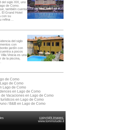
 del siglo XIX, uno
 Lago de Como.
ue, también cuenta
. El Grand Hotel
a con su
 refina ...
dencia del siglo
amentos con
bonito jardín con
ncuentra a pocos
Villa Vinicia es una
 de la piscina,
.
Lago de Como
 Lago de Como
 en Lago de Como
sidences en Lago de Como
as de Vacaciones en Lago de Como
 turísticos en Lago de Como
yuno / B&B en Lago de Como
copyright images:
les
www.tommstudio.it