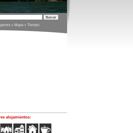
ágenes
»
Mapa
»
Tiempo
es alojamientos: