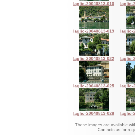
laglio-20040813-016
laglio
laglio-20040813-019
laglio
laglio-20040813-022
laglio
laglio-20040813-025
laglio
laglio-20040813-028
laglio
These images are available wit
Contacts us for a 