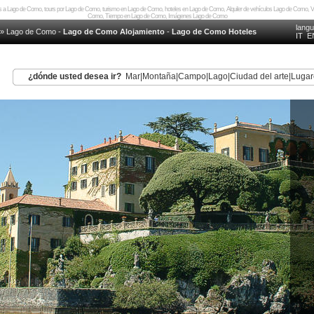
es a Lago de Como, tours por Lago de Como, turismo en Lago de Como, hoteles en Lago de Como, Alquiler de vehículos Lago de Como,
Como, Tiempo en Lago de Como, Imágenes Lago de Como
lang
»
Lago de Como
-
Lago de Como Alojamiento
-
Lago de Como Hoteles
IT
E
¿dónde usted desea ir?
Mar
|
Montaña
|
Campo
|
Lago
|
Ciudad del arte
|
Lugar