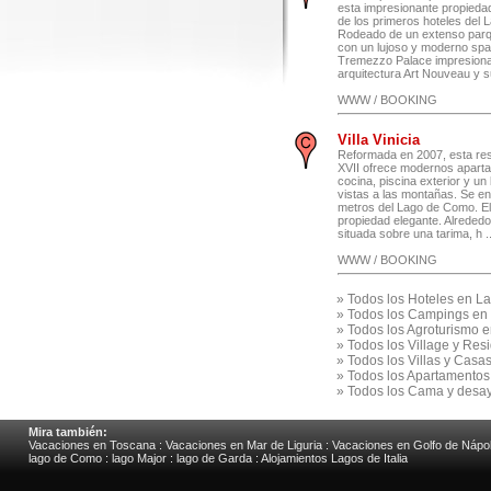
esta impresionante propiedad
de los primeros hoteles del
Rodeado de un extenso parq
con un lujoso y moderno spa
Tremezzo Palace impresion
arquitectura Art Nouveau y su
WWW / BOOKING
Villa Vinicia
Reformada en 2007, esta resi
XVII ofrece modernos apart
cocina, piscina exterior y un 
vistas a las montañas. Se e
metros del Lago de Como. El 
propiedad elegante. Alrededor
situada sobre una tarima, h ..
WWW / BOOKING
»
Todos los Hoteles en 
»
Todos los Campings en
»
Todos los Agroturismo
»
Todos los Village y Re
»
Todos los Villas y Cas
»
Todos los Apartamentos
»
Todos los Cama y desa
Mira también:
Vacaciones en Toscana
:
Vacaciones en Mar de Liguria
:
Vacaciones en Golfo de Nápo
lago de Como
:
lago Major
:
lago de Garda
:
Alojamientos Lagos de Italia