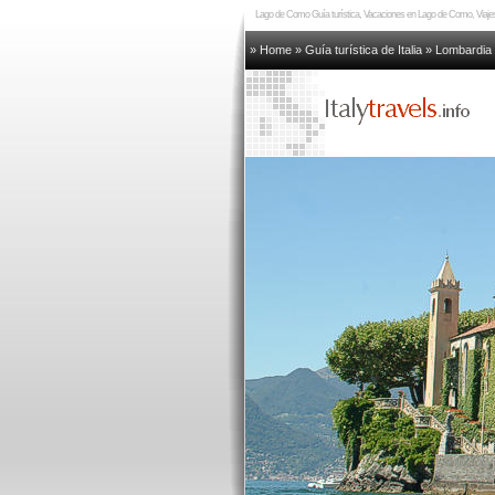
Lago de Como Guía turística, Vacaciones en Lago de Como, Viaj
» Home
»
Guía turística de Italia
»
Lombardia