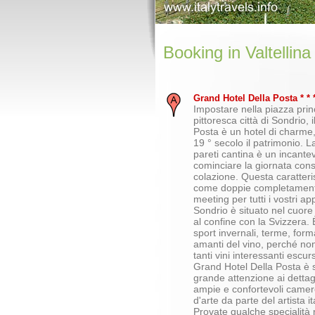
Booking in Valtellina
Grand Hotel Della Posta * * *
Impostare nella piazza prin
pittoresca città di Sondrio, 
Posta è un hotel di charme,
19 ° secolo il patrimonio. L
pareti cantina è un incante
cominciare la giornata co
colazione. Questa caratteri
come doppie completamente
meeting per tutti i vostri ap
Sondrio è situato nel cuore d
al confine con la Svizzera.
sport invernali, terme, forma
amanti del vino, perché no
tanti vini interessanti escurs
Grand Hotel Della Posta è 
grande attenzione ai dettag
ampie e confortevoli camer
d'arte da parte del artista it
Provate qualche specialità r