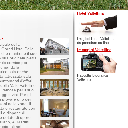
Hotel Valtellina
I migliori Hotel Valtellina
 *
da prenotare on-line
cipale della
il Grand Hotel Della
Immagini Valtellina
 che mantiene il suo
a sua originale pietra
vole cornice per
nsumando la
stica sala anche
Raccolta fotografica
 attrezzata sala
Valtellina
puntamenti d'affari.
ella Valle Valtelline
 È famosa per il suo
ggi e vini. Per gli
n provare uno dei
ioni nella zona. Il
stato restaurato con
li e dispone di
e dotate di opere
aliano, A. Martini.
egionali nel