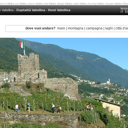
nze in Valtellina, tour Valtellina, turismo Valtellina, hotel Valtellina, alberghi Valtellina, volare Valtellina, Incoming Valtellina, Sposarsi Valtellina, Mete
lang
»
Valtellina
-
Ospitalità Valtellina
-
Hotel Valtellina
IT
E
dove vuoi andare?
mare
|
montagna
|
campagna
|
laghi
|
città d'a