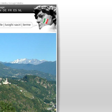
o Valtellina, Immagini Valtellina
uage:
N
DE
FR
ES
NL
rte
|
luoghi sacri
|
terme