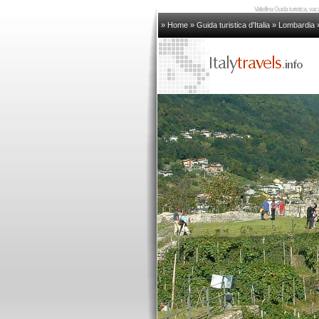
Valtellina Guida turistica, vaca
» Home
»
Guida turistica d'Italia
»
Lombardia