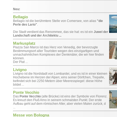
Neu:
Bellagio
Bellagio ist die berühmtere Stelle von Comersee, von alias
"die
Perle des Lario"
.
Die Stadt verdient das Renommee, das sie hat: es ist ein
Juwel der
Landschaft und der Architektu ...
Markusplatz
Piazza San Marco ist das Herz von Venedig, der bevorzugte
Bestimmungsort aller Touristen wegen des einzigartigen und
unnachahmlichen Komplexes der Denkmäler, die wir hier finden
können.
Der Plat ...
Livigno
Livigno ist die Nordstadt von Lombardei, und es ist in einer kleinen
Hochebene im Herzen der Alpen; eins seiner Dörfchen, Trepalle,
befindet sich bei 2250 Metern über Meeresspiegel: diese Höhe
bildet ...
Ponte Vecchio
Das
Ponte Vecchio
(alte Brücke) ist eins der Symbole von Florenz.
Es kreuzt den Fluß Arno in seinem schmalsten Punkt. Der erste
Aufbau geht auf dem römischen Alter, aber vielen Malen zurück, d
...
Messe von Bologna