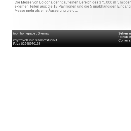
Die Messe von Bologna dehnt auf einen Bereich des 375.000 m ², mit de
externen Teilen aus; die 18 Pavillionen und die 5 unabhängigen Eingäng
Messe mehr als eine Äusserung gleic ...
top
:
homepage
:
Sitemap
Sehen m
Ulraub i
italytravels.info © tommstudio.it
Comer s
P.Iva 02948970138